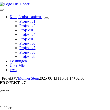
Zum
Inhalt
Toggle
springen
Navigation
Komplettbadsanierung
Projekt #1
Projekt #2
Projekt #3
Projekt #4
Projekt #5
Projekt #6
Projekt #7
Projekt #8
Projekt #9
Leistungen
Über Mich
FAQ
Projekt #7
Monika Stern
2025-06-13T10:31:14+02:00
PROJEKT #7
orher
achher