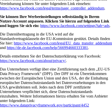
Vereinbarung können Sie unter folgendem Link einsehen:
https://www.facebook.com/legal/terms/page_controller_addendum
.
Sie können Ihre Werbeeinstellungen selbstständig in Ihrem
Nutzer-Account anpassen. Klicken Sie hierzu auf folgenden Link
und loggen Sie sich ein:
https://www.facebook.com/settings?tab=ads
.
Die Datenübertragung in die USA wird auf die
Standardvertragsklauseln der EU-Kommission gestützt. Details finden
Sie hier:
https://www.facebook.com/legal/EU_data_transfer_addendu
und
https://de-de.facebook.com/help/566994660333381
.
Details entnehmen Sie der Datenschutzerklärung von Facebook:
https://www.facebook.com/about/privacy/
.
Das Unternehmen verfügt über eine Zertifizierung nach dem „EU-US
Data Privacy Framework“ (DPF). Der DPF ist ein Übereinkommen
zwischen der Europäischen Union und den USA, der die Einhaltung
europäischer Datenschutzstandards bei Datenverarbeitungen in den
USA gewährleisten soll. Jedes nach dem DPF zertifizierte
Unternehmen verpflichtet sich, diese Datenschutzstandards
einzuhalten. Weitere Informationen hierzu erhalten Sie vom Anbieter
unter folgendem Link:
https://www.dataprivacyframework.gov/participant/4452