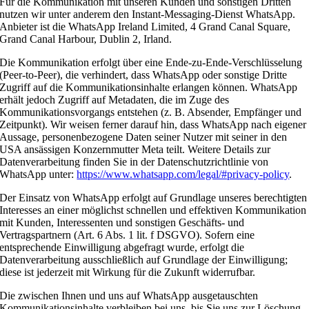
Für die Kommunikation mit unseren Kunden und sonstigen Dritten
nutzen wir unter anderem den Instant-Messaging-Dienst WhatsApp.
Anbieter ist die WhatsApp Ireland Limited, 4 Grand Canal Square,
Grand Canal Harbour, Dublin 2, Irland.
Die Kommunikation erfolgt über eine Ende-zu-Ende-Verschlüsselung
(Peer-to-Peer), die verhindert, dass WhatsApp oder sonstige Dritte
Zugriff auf die Kommunikationsinhalte erlangen können. WhatsApp
erhält jedoch Zugriff auf Metadaten, die im Zuge des
Kommunikationsvorgangs entstehen (z. B. Absender, Empfänger und
Zeitpunkt). Wir weisen ferner darauf hin, dass WhatsApp nach eigener
Aussage, personenbezogene Daten seiner Nutzer mit seiner in den
USA ansässigen Konzernmutter Meta teilt. Weitere Details zur
Datenverarbeitung finden Sie in der Datenschutzrichtlinie von
WhatsApp unter:
https://www.whatsapp.com/legal/#privacy-policy
.
Der Einsatz von WhatsApp erfolgt auf Grundlage unseres berechtigten
Interesses an einer möglichst schnellen und effektiven Kommunikation
mit Kunden, Interessenten und sonstigen Geschäfts- und
Vertragspartnern (Art. 6 Abs. 1 lit. f DSGVO). Sofern eine
entsprechende Einwilligung abgefragt wurde, erfolgt die
Datenverarbeitung ausschließlich auf Grundlage der Einwilligung;
diese ist jederzeit mit Wirkung für die Zukunft widerrufbar.
Die zwischen Ihnen und uns auf WhatsApp ausgetauschten
Kommunikationsinhalte verbleiben bei uns, bis Sie uns zur Löschung