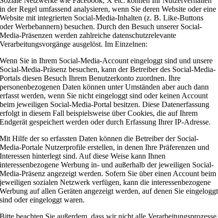
Soziale Netzwerke wie Facebook, X etc. können Ihr Nutzerverhalten
in der Regel umfassend analysieren, wenn Sie deren Website oder eine
Website mit integrierten Social-Media-Inhalten (z. B. Like-Buttons
oder Werbebannern) besuchen. Durch den Besuch unserer Social-
Media-Präsenzen werden zahlreiche datenschutzrelevante
Verarbeitungsvorgänge ausgelöst. Im Einzelnen:
Wenn Sie in Ihrem Social-Media-Account eingeloggt sind und unsere
Social-Media-Präsenz besuchen, kann der Betreiber des Social-Media-
Portals diesen Besuch Ihrem Benutzerkonto zuordnen. Ihre
personenbezogenen Daten können unter Umständen aber auch dann
erfasst werden, wenn Sie nicht eingeloggt sind oder keinen Account
beim jeweiligen Social-Media-Portal besitzen. Diese Datenerfassung
erfolgt in diesem Fall beispielsweise über Cookies, die auf Ihrem
Endgerät gespeichert werden oder durch Erfassung Ihrer IP-Adresse.
Mit Hilfe der so erfassten Daten können die Betreiber der Social-
Media-Portale Nutzerprofile erstellen, in denen Ihre Präferenzen und
Interessen hinterlegt sind. Auf diese Weise kann Ihnen
interessenbezogene Werbung in- und außerhalb der jeweiligen Social-
Media-Präsenz angezeigt werden. Sofern Sie über einen Account beim
jeweiligen sozialen Netzwerk verfügen, kann die interessenbezogene
Werbung auf allen Geräten angezeigt werden, auf denen Sie eingelogg
sind oder eingeloggt waren.
Bitte beachten Sie außerdem, dass wir nicht alle Verarbeitungsprozesse