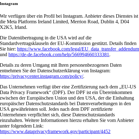
Instagram
Wir verfügen über ein Profil bei Instagram. Anbieter dieses Dienstes ist
die Meta Platforms Ireland Limited, Merrion Road, Dublin 4, D04
X2K5, Irland.
Die Datenübertragung in die USA wird auf die
Standardvertragsklauseln der EU-Kommission gestützt. Details finden
Sie hier:
https://www.facebook.com/legal/EU_data_transfer_addendu
und
https://de-de.facebook.com/help/566994660333381
.
Details zu deren Umgang mit Ihren personenbezogenen Daten
entnehmen Sie der Datenschutzerklärung von Instagram:
https://privacycenter.instagram.com/policy/
.
Das Unternehmen verfügt über eine Zertifizierung nach dem „EU-US
Data Privacy Framework“ (DPF). Der DPF ist ein Übereinkommen
zwischen der Europäischen Union und den USA, der die Einhaltung
europäischer Datenschutzstandards bei Datenverarbeitungen in den
USA gewährleisten soll. Jedes nach dem DPF zertifizierte
Unternehmen verpflichtet sich, diese Datenschutzstandards
einzuhalten. Weitere Informationen hierzu erhalten Sie vom Anbieter
unter folgendem Link:
https://www.dataprivacyframework.gov/participant/4452