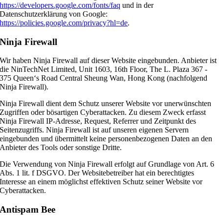
https://developers.google.com/fonts/faq
und in der
Datenschutzerklärung von Google:
https://policies.google.com/privacy?hl=de
.
Ninja Firewall
Wir haben Ninja Firewall auf dieser Website eingebunden. Anbieter ist
die NinTechNet Limited, Unit 1603, 16th Floor, The L. Plaza 367 -
375 Queen‘s Road Central Sheung Wan, Hong Kong (nachfolgend
Ninja Firewall).
Ninja Firewall dient dem Schutz unserer Website vor unerwünschten
Zugriffen oder bösartigen Cyberattacken. Zu diesem Zweck erfasst
Ninja Firewall IP-Adresse, Request, Referrer und Zeitpunkt des
Seitenzugriffs. Ninja Firewall ist auf unseren eigenen Servern
eingebunden und übermittelt keine personenbezogenen Daten an den
Anbieter des Tools oder sonstige Dritte.
Die Verwendung von Ninja Firewall erfolgt auf Grundlage von Art. 6
Abs. 1 lit. f DSGVO. Der Websitebetreiber hat ein berechtigtes
Interesse an einem möglichst effektiven Schutz seiner Website vor
Cyberattacken.
Antispam Bee