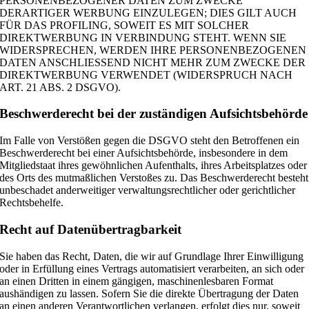
PERSONENBEZOGENER DATEN ZUM ZWECKE
DERARTIGER WERBUNG EINZULEGEN; DIES GILT AUCH
FÜR DAS PROFILING, SOWEIT ES MIT SOLCHER
DIREKTWERBUNG IN VERBINDUNG STEHT. WENN SIE
WIDERSPRECHEN, WERDEN IHRE PERSONENBEZOGENEN
DATEN ANSCHLIESSEND NICHT MEHR ZUM ZWECKE DER
DIREKTWERBUNG VERWENDET (WIDERSPRUCH NACH
ART. 21 ABS. 2 DSGVO).
Beschwerde­recht bei der zuständigen Aufsichts­behörde
Im Falle von Verstößen gegen die DSGVO steht den Betroffenen ein
Beschwerderecht bei einer Aufsichtsbehörde, insbesondere in dem
Mitgliedstaat ihres gewöhnlichen Aufenthalts, ihres Arbeitsplatzes oder
des Orts des mutmaßlichen Verstoßes zu. Das Beschwerderecht besteht
unbeschadet anderweitiger verwaltungsrechtlicher oder gerichtlicher
Rechtsbehelfe.
Recht auf Daten­übertrag­barkeit
Sie haben das Recht, Daten, die wir auf Grundlage Ihrer Einwilligung
oder in Erfüllung eines Vertrags automatisiert verarbeiten, an sich oder
an einen Dritten in einem gängigen, maschinenlesbaren Format
aushändigen zu lassen. Sofern Sie die direkte Übertragung der Daten
an einen anderen Verantwortlichen verlangen, erfolgt dies nur, soweit