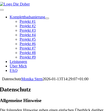
Zum
Inhalt
Toggle
springen
Navigation
Komplettbadsanierung
Projekt #1
Projekt #2
Projekt #3
Projekt #4
Projekt #5
Projekt #6
Projekt #7
Projekt #8
Projekt #9
Leistungen
Über Mich
FAQ
Datenschutz
Monika Stern
2026-01-13T14:29:07+01:00
Datenschutz
Allgemeine Hinweise
Die folgenden Hinweise geben einen einfachen Überblick darüber,