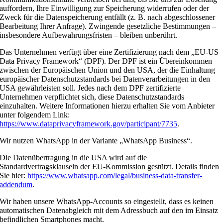
auffordern, Ihre Einwilligung zur Speicherung widerrufen oder der
Zweck für die Datenspeicherung entfällt (z. B. nach abgeschlossener
Bearbeitung Ihrer Anfrage). Zwingende gesetzliche Bestimmungen –
insbesondere Aufbewahrungsfristen – bleiben unberührt.
Das Unternehmen verfügt über eine Zertifizierung nach dem „EU-US
Data Privacy Framework“ (DPF). Der DPF ist ein Übereinkommen
zwischen der Europäischen Union und den USA, der die Einhaltung
europäischer Datenschutzstandards bei Datenverarbeitungen in den
USA gewährleisten soll. Jedes nach dem DPF zertifizierte
Unternehmen verpflichtet sich, diese Datenschutzstandards
einzuhalten. Weitere Informationen hierzu erhalten Sie vom Anbieter
unter folgendem Link:
https://www.dataprivacyframework.gov/participant/7735
.
Wir nutzen WhatsApp in der Variante „WhatsApp Business“.
Die Datenübertragung in die USA wird auf die
Standardvertragsklauseln der EU-Kommission gestützt. Details finden
Sie hier:
https://www.whatsapp.com/legal/business-data-transfer-
addendum
.
Wir haben unsere WhatsApp-Accounts so eingestellt, dass es keinen
automatischen Datenabgleich mit dem Adressbuch auf den im Einsatz
befindlichen Smartphones macht.