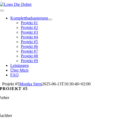
Zum
Inhalt
Toggle
springen
Navigation
Komplettbadsanierung
Projekt #1
Projekt #2
Projekt #3
Projekt #4
Projekt #5
Projekt #6
Projekt #7
Projekt #8
Projekt #9
Leistungen
Über Mich
FAQ
Projekt #5
Monika Stern
2025-06-13T10:30:46+02:00
PROJEKT #5
orher
achher